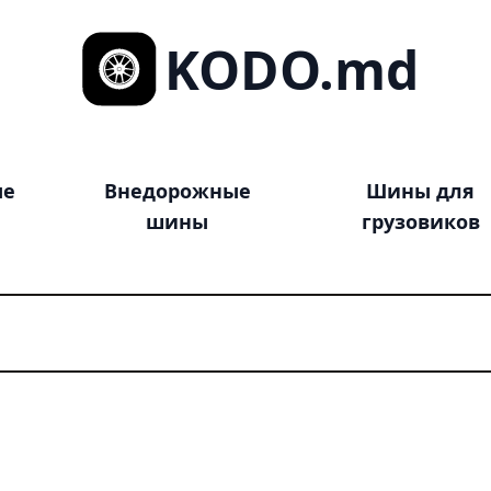
KODO.md
ые
Внедорожные
Шины для
шины
грузовиков