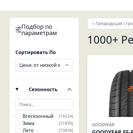
« Предыдущая стр
Подбор по
параметрам
1000+
Ре
Сортировать По
Сезонность
Всесезонный
(19224)
Зима
(31839)
GOODYEAR
Лето
(73856)
GOODYEAR EF-PE