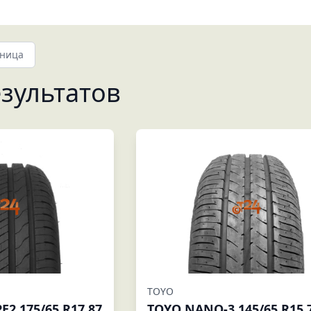
аница
зультатов
TOYO
2 175/65 R17 87
TOYO NANO-3 145/65 R15 7