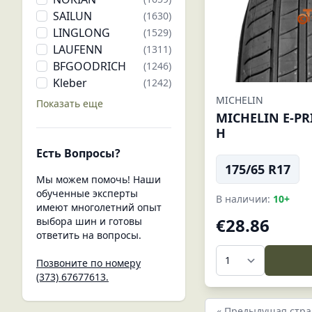
SAILUN
(1630)
LINGLONG
(1529)
LAUFENN
(1311)
BFGOODRICH
(1246)
Kleber
(1242)
MICHELIN
Показать еще
MICHELIN E-PRI
H
Есть Вопросы?
175/65 R17
Мы можем помочь! Наши
обученные эксперты
В наличии:
10+
имеют многолетний опыт
€28.86
выбора шин и готовы
ответить на вопросы.
Позвоните по номеру
(373) 67677613.
« Предыдущая стр