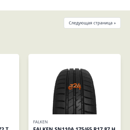
Следующая страница »
FALKEN
2 T
FALKEN SN110A 175/65 R17 87 H