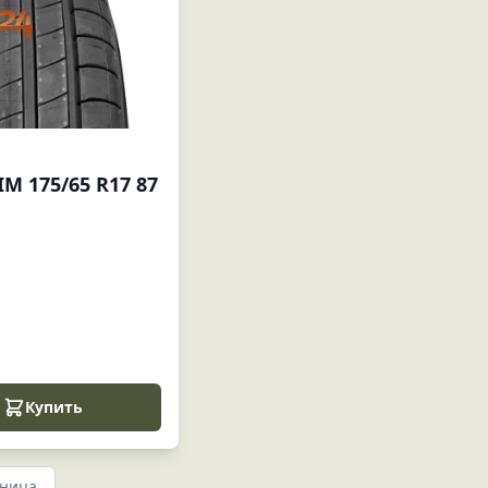
M 175/65 R17 87
Купить
аница