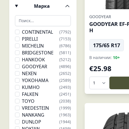
Марка
GOODYEAR
GOODYEAR EF-PE
H
CONTINENTAL
(7792)
PIRELLI
(7153)
175/65 R17
MICHELIN
(6786)
BRIDGESTONE
(5811)
В наличии:
10+
HANKOOK
(5212)
GOODYEAR
(4896)
€25.98
NEXEN
(2652)
YOKOHAMA
(2589)
KUMHO
(2493)
FALKEN
(2451)
TOYO
(2038)
VREDESTEIN
(1999)
NANKANG
(1963)
DUNLOP
(1944)
NOKIAN
(1659)