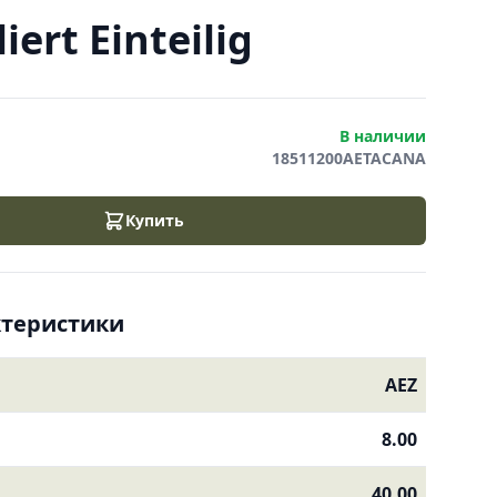
ert Einteilig
В наличии
18511200AETACANA
Купить
ктеристики
AEZ
8.00
40.00