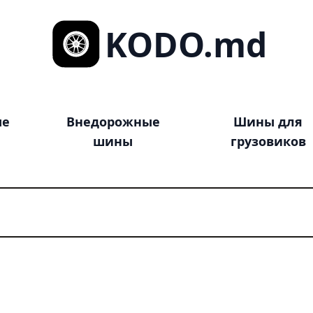
KODO.md
ые
Внедорожные
Шины для
шины
грузовиков