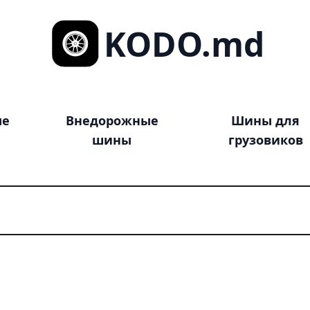
KODO.md
ые
Внедорожные
Шины для
шины
грузовиков