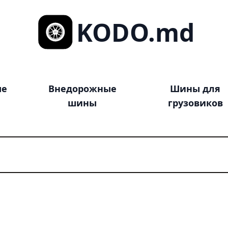
KODO.md
ые
Внедорожные
Шины для
шины
грузовиков