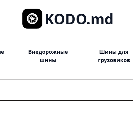
KODO.md
ые
Внедорожные
Шины для
шины
грузовиков