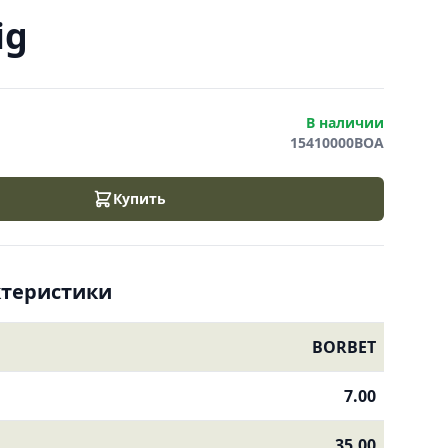
ig
В наличии
15410000BOA
Купить
ктеристики
BORBET
7.00
35.00