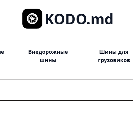
KODO.md
ые
Внедорожные
Шины для
шины
грузовиков