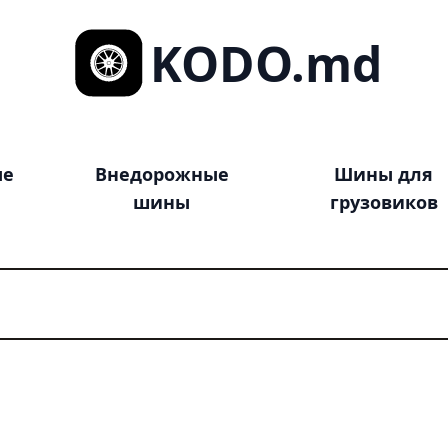
KODO.md
ые
Внедорожные
Шины для
шины
грузовиков