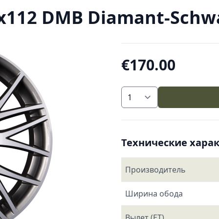
5x112 DMB Diamant-Schwar
€170.00
Технические хара
Производитель
Ширина обода
Вылет (ET)