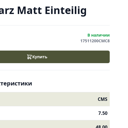
z Matt Einteilig
В наличии
17511200CMC8
Купить
ктеристики
CMS
7.50
48.00