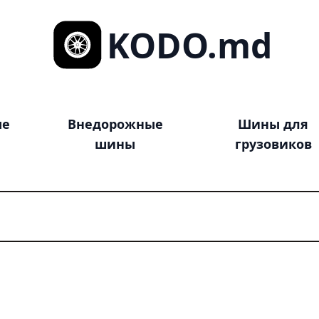
KODO.md
ые
Внедорожные
Шины для
шины
грузовиков