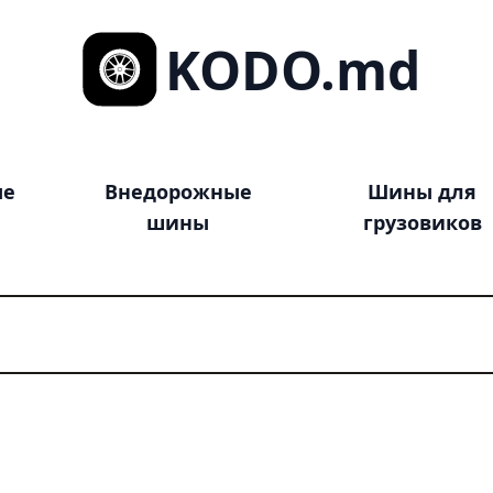
KODO.md
ые
Внедорожные
Шины для
шины
грузовиков