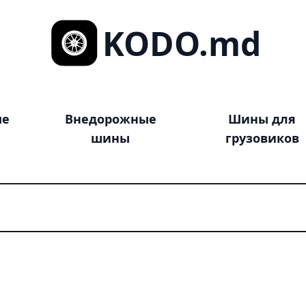
KODO.md
ые
Внедорожные
Шины для
шины
грузовиков