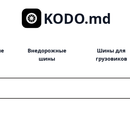
KODO.md
ые
Внедорожные
Шины для
шины
грузовиков