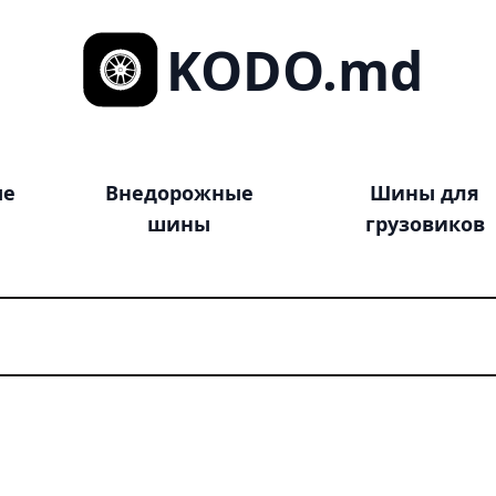
KODO.md
ые
Внедорожные
Шины для
шины
грузовиков