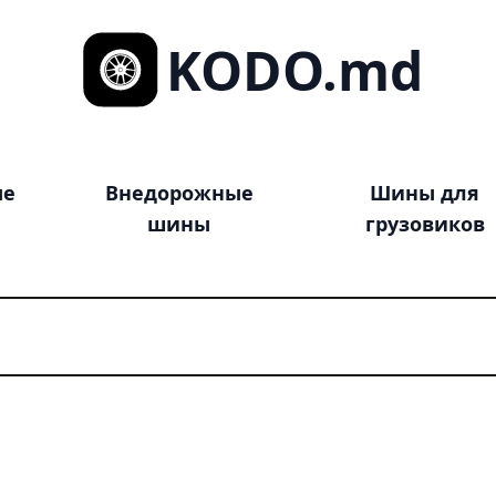
KODO.md
ые
Внедорожные
Шины для
шины
грузовиков