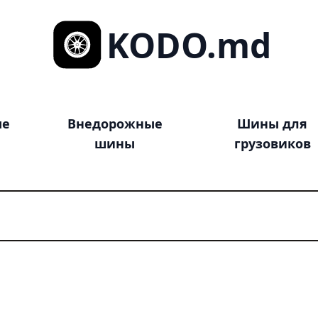
KODO.md
ые
Внедорожные
Шины для
шины
грузовиков