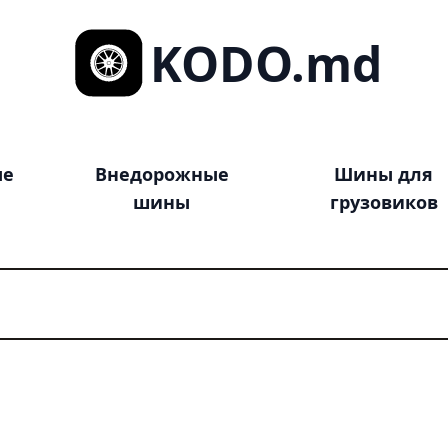
KODO.md
ые
Внедорожные
Шины для
шины
грузовиков