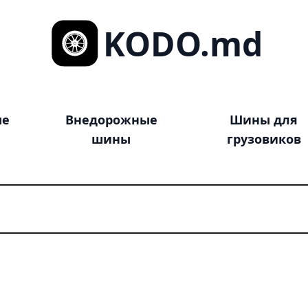
KODO.md
ые
Внедорожные
Шины для
шины
грузовиков