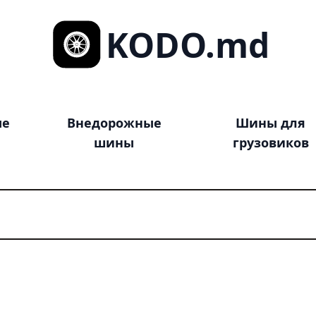
KODO.md
ые
Внедорожные
Шины для
шины
грузовиков