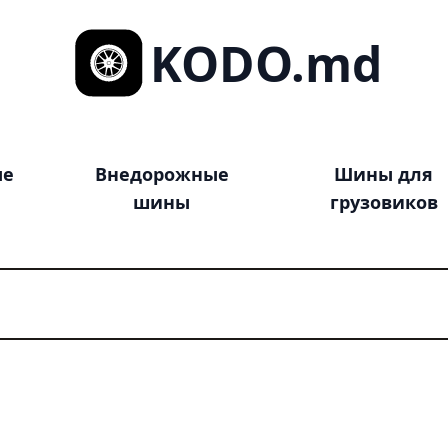
KODO.md
ые
Внедорожные
Шины для
шины
грузовиков