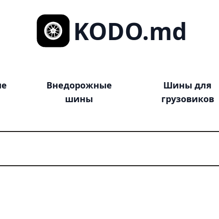
KODO.md
ые
Внедорожные
Шины для
шины
грузовиков