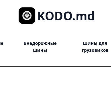
KODO.md
ые
Внедорожные
Шины для
шины
грузовиков