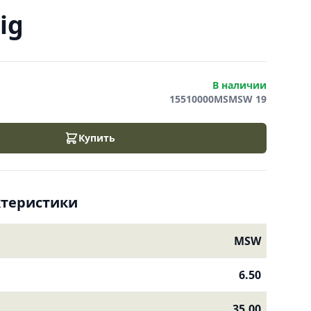
ig
В наличии
15510000MSMSW 19
Купить
ктеристики
MSW
6.50
35.00