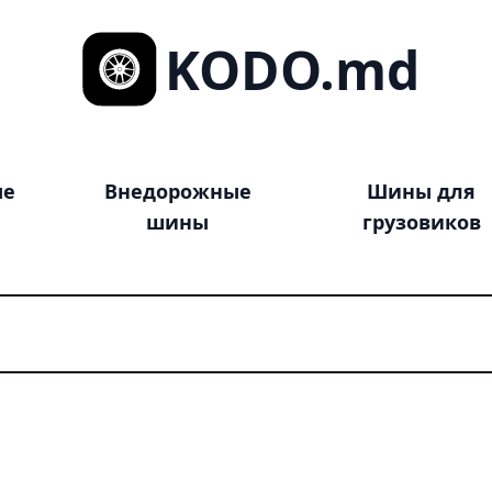
KODO.md
ые
Внедорожные
Шины для
шины
грузовиков