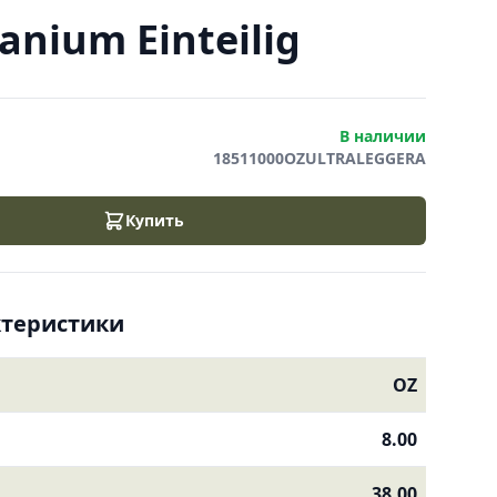
anium Einteilig
В наличии
18511000OZULTRALEGGERA
Купить
ктеристики
OZ
8.00
38.00