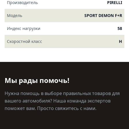
Производитель
PIRELLI
Модель
SPORT DEMON F+R
Индекс нагрузки
58
Скоростной класс
H
Мы рады помочь!
Нужна помощь в выборе правильных товаров для
вашего автомобиля? Наша команда экспертов
поможет вам. Просто свяжитесь с нами.