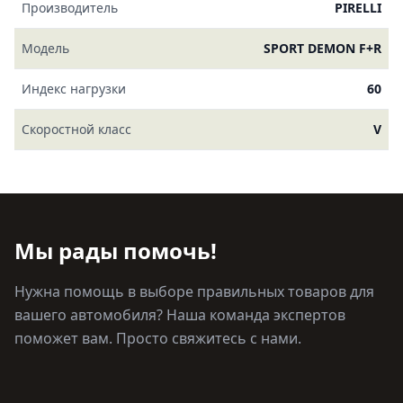
Производитель
PIRELLI
Модель
SPORT DEMON F+R
Индекс нагрузки
60
Скоростной класс
V
Мы рады помочь!
Нужна помощь в выборе правильных товаров для
вашего автомобиля? Наша команда экспертов
поможет вам. Просто свяжитесь с нами.