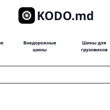
KODO.md
ые
Внедорожные
Шины для
шины
грузовиков