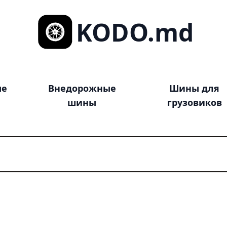
KODO.md
ые
Внедорожные
Шины для
шины
грузовиков