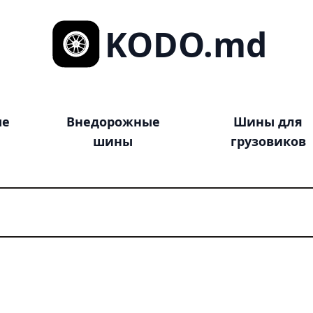
KODO.md
ые
Внедорожные
Шины для
шины
грузовиков