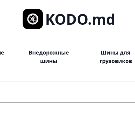
KODO.md
ые
Внедорожные
Шины для
шины
грузовиков