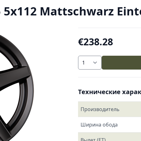
 5x112 Mattschwarz Einte
€238.28
Технические хара
Производитель
Ширина обода
Вылет (ET)