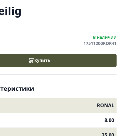
ilig
В наличии
17511200ROR41
Купить
ктеристики
RONAL
8.00
35.00